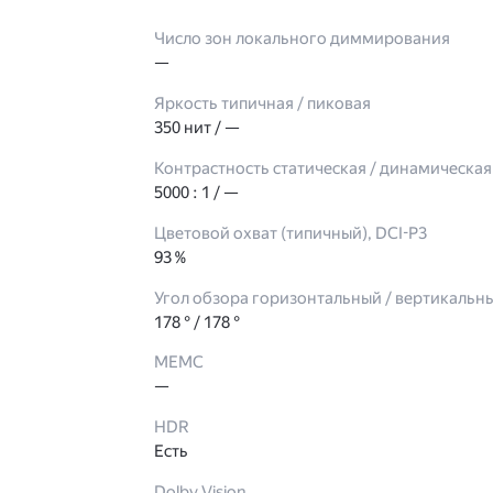
Число зон локального диммирования
—
Яркость типичная / пиковая
350 нит / —
Контрастность статическая / динамическая
5000 : 1 / —
Цветовой охват (типичный), DCI-P3
93 %
Угол обзора горизонтальный / вертикальн
178 ° / 178 °
МЕМС
—
HDR
Есть
Dolby Vision