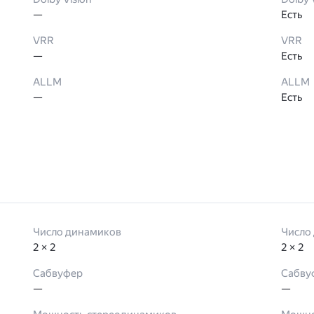
—
Есть
VRR
VRR
—
Есть
ALLM
ALLM
—
Есть
Число динамиков
Число
2 × 2
2 × 2
Сабвуфер
Сабву
—
—