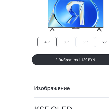
43"
50"
55"
65"
Выбрать за
1 189 BYN
Изображение