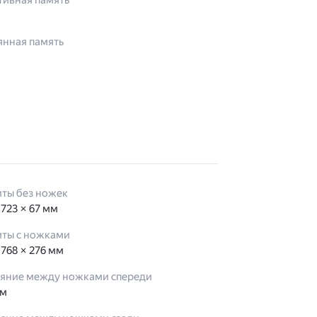
тивная память
янная память
иты без ножек
 723 × 67 мм
иты с ножками
 768 × 276 мм
ояние между ножками спереди
мм