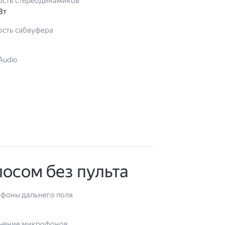
сть стереодинамиков
 Вт
сть сабвуфера
Audio
лосом без пульта
фоны дальнего поля
чение микрофонов