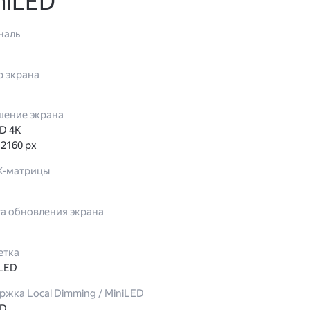
niLED
наль
р экрана
шение экрана
HD 4K
 2160 px
К-матрицы
та обновления экрана
етка
 LED
жка Local Dimming / MiniLED
ED