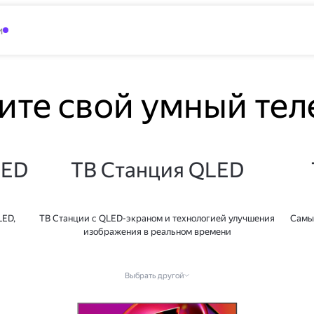
и
ите свой умный тел
LED
ТВ Станция QLED
LED,
ТВ Станции с QLED-экраном и технологией улучшения
Самы
изображения в реальном времени
Выбрать другой