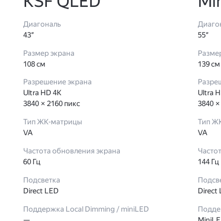
KSF QLED
Mi
Диагональ
Диаго
43″
55″
Размер экрана
Разме
108 см
139 см
Разрешение экрана
Разре
Ultra HD 4K
Ultra 
3840 × 2160 пикс
3840 ×
Тип ЖК-матрицы
Тип Ж
VA
VA
Частота обновления экрана
Часто
60 Гц
144 Гц
Подсветка
Подсв
Direct LED
Direct
Поддержка Local Dimming / miniLED
Поддер
—
MiniL