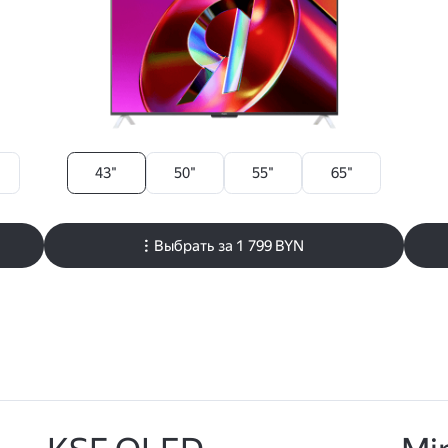
43"
50"
55"
65"
Выбрать за
1 799 BYN