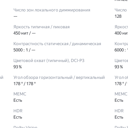
Число зон локального диммирования
Число
—
128
Яркость типичная / пиковая
Яркос
450 нит / —
400 ни
Контрастность статическая / динамическая
Контр
5000 : 1 / —
6000 : 
Цветовой охват (типичный), DCI-P3
Цветов
93 %
93 %
ый
Угол обзора горизонтальный / вертикальный
Угол 
178 ° / 178 °
178 ° /
МЕМС
МЕМС
Есть
Есть
HDR
HDR
Есть
Есть
Dolby Vision
Dolby 