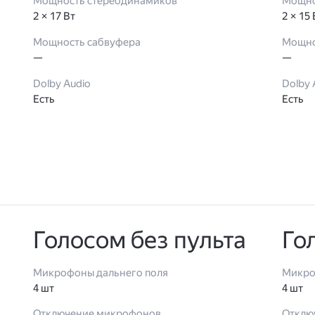
Мощность стереодинамиков
Мощно
2 × 17 Вт
2 × 15
Мощность сабвуфера
Мощно
—
—
Dolby Audio
Dolby 
Есть
Есть
Голосом без пульта
Го
Микрофоны дальнего поля
Микро
4 шт
4 шт
Отключение микрофонов
Отклю