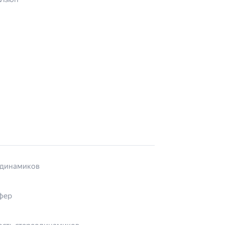
 динамиков
фер