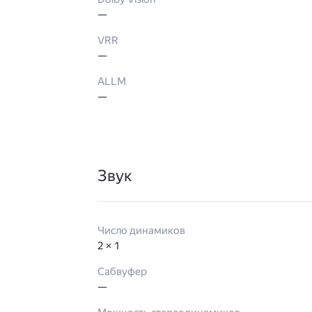
—
VRR
—
ALLM
—
Звук
Число динамиков
2 × 1
Сабвуфер
—