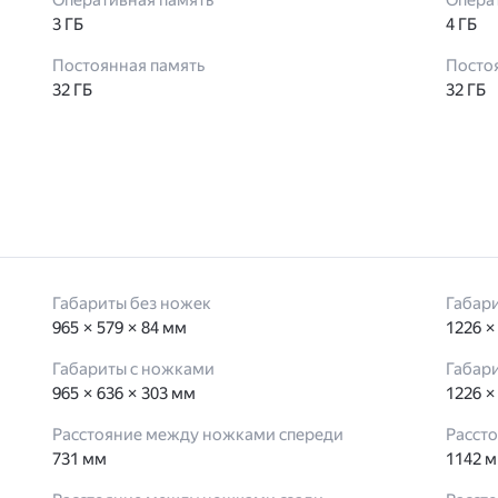
Оперативная память
Опера
3 ГБ
4 ГБ
Постоянная память
Посто
32 ГБ
32 ГБ
Габариты без ножек
Габар
965 × 579 × 84 мм
1226 ×
Габариты с ножками
Габар
965 × 636 × 303 мм
1226 ×
Расстояние между ножками спереди
Расст
731 мм
1142 