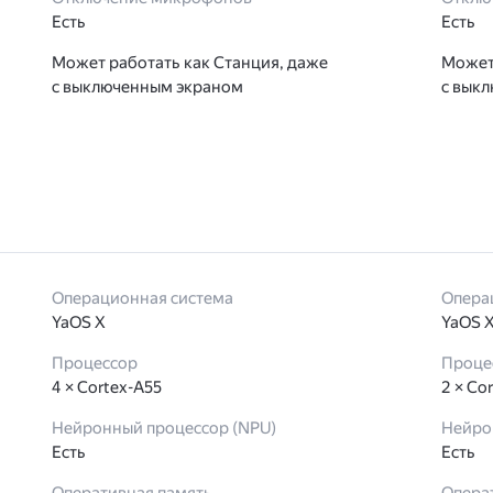
Есть
Есть
Может работать как Станция, даже
Может
с выключенным экраном
с вык
Операционная система
Опера
YaOS X
YaOS 
Процессор
Проце
4 × Cortex-A55
2 × Co
Нейронный процессор (NPU)
Нейро
Есть
Есть