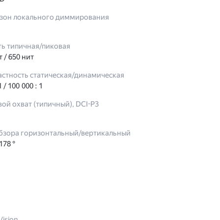
 зон локального диммирования
ть типичная/пиковая
т / 650 нит
астность статическая/динамическая
1 / 100 000 : 1
ой охват (типичный), DCI-P3
обзора горизонтальный/вертикальный
 178 °
Vision