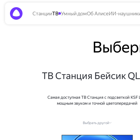
Станции
ТВ
Умный дом
Об Алисе
ИИ-наушник
Выбер
ТВ Станция Бейсик Q
Самая доступная ТВ Станция с подсветкой KSF 
мощным звуком и точной цветопередачей
Выбрать другой