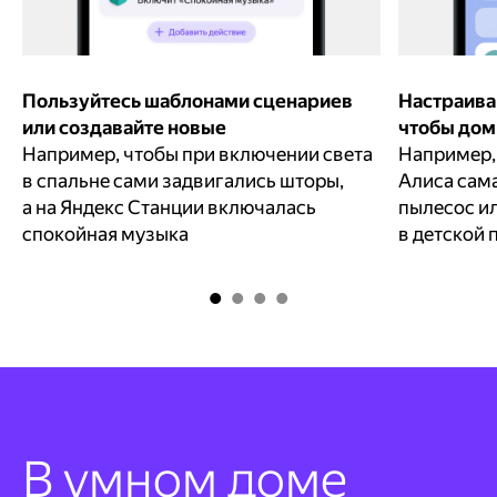
Пользуйтесь шаблонами сценариев
Настраива
или создавайте новые
чтобы дом 
Например, чтобы при включении света
Например, 
в спальне сами задвигались шторы,
Алиса сама
а на Яндекс Станции включалась
пылесос и
спокойная музыка
в детской 
В умном доме