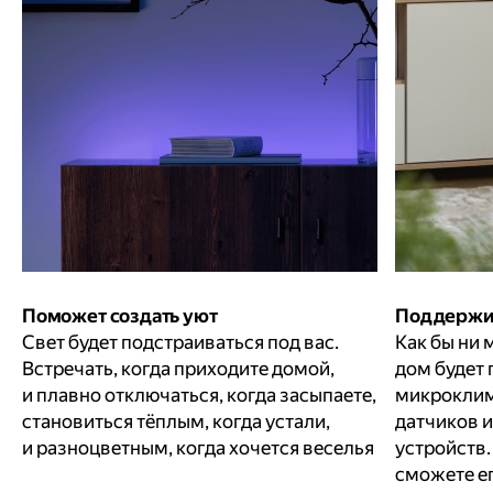
Поможет создать уют
Поддержи
Свет будет подстраиваться под вас.
Как бы ни 
Встречать, когда приходите домой,
дом будет
и плавно отключаться, когда засыпаете,
микрокли
становиться тёплым, когда устали,
датчиков 
и разноцветным, когда хочется веселья
устройств.
сможете е